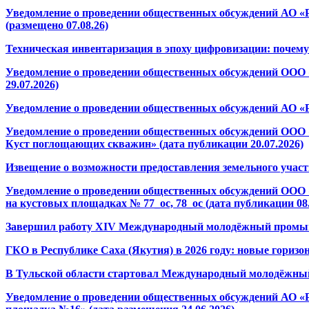
Уведомление о проведении общественных обсуждений АО «
(размещено 07.08.26)
Техническая инвентаризация в эпоху цифровизации: почему
Уведомление о проведении общественных обсуждений ООО 
29.07.2026)
Уведомление о проведении общественных обсуждений АО «Р
Уведомление о проведении общественных обсуждений ООО 
Куст поглощающих скважин» (дата публикации 20.07.2026)
Извещение о возможности предоставления земельного участ
Уведомление о проведении общественных обсуждений ООО 
на кустовых площадках № 77_ос, 78_ос (дата публикации 08.
Завершил работу XIV Международный молодёжный промыш
ГКО в Республике Саха (Якутия) в 2026 году: новые горизо
В Тульской области стартовал Международный молодёжн
Уведомление о проведении общественных обсуждений АО «Р