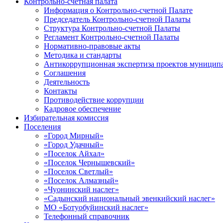
Контрольно-счетная палата
Информация о Контрольно-счетной Палате
Председатель Контрольно-счетной Палаты
Структура Контрольно-счетной Палаты
Регламент Контрольно-счетной Палаты
Нормативно-правовые акты
Методика и стандарты
Антикоррупционная экспертиза проектов муницип
Соглашения
Деятельность
Контакты
Противодействие коррупции
Кадровое обеспечение
Избирательная комиссия
Поселения
«Город Мирный»
«Город Удачный»
«Поселок Айхал»
«Поселок Чернышевский»
«Поселок Светлый»
«Поселок Алмазный»
«Чуонинский наслег»
«Садынский национальный эвенкийский наслег»
МО «Ботуобуйинский наслег»
Телефонный справочник