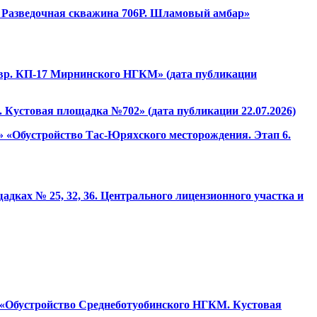
 Разведочная скважина 706Р. Шламовый амбар»
.вр. КП-17 Мирнинского НГКМ» (дата публикации
Кустовая площадка №702» (дата публикации 22.07.2026)
 «Обустройство Тас-Юряхского месторождения. Этап 6.
ах № 25, 32, 36. Центрального лицензионного участка и
: «Обустройство Среднеботуобинского НГКМ. Кустовая