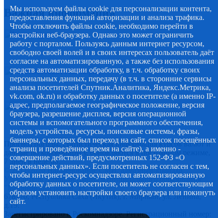
Мы используем файлы cookie для персонализации контента,
Важная информация
предоставления функций авторизации и анализа трафика.
Чтобы отключить файлы cookie, необходимо перейти в
настройки веб-браузера. Однако это может ограничить
работу с порталом. Пользуясь данным интернет ресурсом,
свободно своей волей и в своих интересах пользователь даёт
согласие на автоматизированную, а также без использования
средств автоматизации обработку, в т.ч. обработку своих
персональных данных, передачу (в т.ч. в сторонние сервисы
анализа посетителей Спутник.Аналитика, Яндекс.Метрика,
vk.com, ok.ru) и обработку данных о посетителе (а именно IP-
адрес, предполагаемое географическое положение, версия
браузера, разрешение дисплея, версия операционной
системы и вспомогательного программного обеспечения,
модель устройства, ресурсы, поисковые системы, фразы,
баннеры, с которых был переход на сайт, список посещённых
Прогноз погоды, статистическая информация курсов валют и
страниц и проведённое время на сайте), а именно -
данные по коронавирусу, обновляются в постоянном режиме,
совершение действий, предусмотренных 152-ФЗ «О
7 дней в неделю.
персональных данных». Если посетитель не согласен с тем,
© 2012-2020 Наименование СМИ: алмазный-край.рф.
чтобы интернет-ресурс осуществлял автоматизированную
Учредитель Администрация муниципального образования
обработку данных о посетителе, он может соответствующим
"Мирнинский район" РС (Я)
образом установить настройки своего браузера или покинуть
678170, Республика Саха (Якутия), г. Мирный, ул. Ленина,
сайт.
д.19.
Зарегистрировано в Роскомнадзоре. Регистрационный номер: