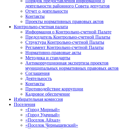
Порядок предоставления информации о
деятельности районного Совета депутатов
Отчет о деятельности
Контакты
Проекты нормативных правовых актов
Контрольно-счетная палата
Информация о Контрольно-счетной Палате
Председатель Контрольно-счетной Палаты
Структура Контрольно-счетной Палаты
Регламент Контрольно-счетной Палаты
Нормативно-правовые акты
Методика и стандарты
Антикоррупционная экспертиза проектов
муниципальных нормативных правовых актов
Соглашения
Деятельность
Контакты
Противодействие коррупции
Кадровое обеспечение
Избирательная комиссия
Поселения
«Город Мирный»
«Город Удачный»
«Поселок Айхал»
«Поселок Чернышевский»