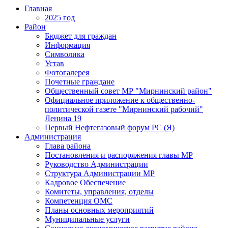
Главная
2025 год
Район
Бюджет для граждан
Информация
Символика
Устав
Фотогалерея
Почетные граждане
Общественный совет МР "Мирнинский район"
Официальное приложение к общественно-
политической газете "Мирнинский рабочий"
Ленина 19
Первый Нефтегазовый форум РС (Я)
Администрация
Глава района
Постановления и распоряжения главы МР
Руководство Администрации
Структура Администрации МР
Кадровое Обеспечение
Комитеты, управления, отделы
Компетенция ОМС
Планы основных мероприятий
Муниципальные услуги