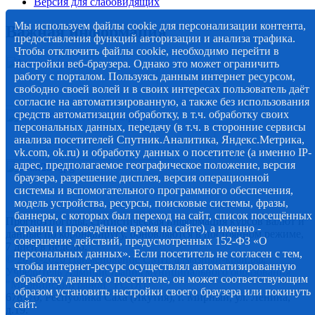
Версия для слабовидящих
Мы используем файлы cookie для персонализации контента,
Важная информация
предоставления функций авторизации и анализа трафика.
Чтобы отключить файлы cookie, необходимо перейти в
настройки веб-браузера. Однако это может ограничить
работу с порталом. Пользуясь данным интернет ресурсом,
свободно своей волей и в своих интересах пользователь даёт
согласие на автоматизированную, а также без использования
средств автоматизации обработку, в т.ч. обработку своих
персональных данных, передачу (в т.ч. в сторонние сервисы
анализа посетителей Спутник.Аналитика, Яндекс.Метрика,
vk.com, ok.ru) и обработку данных о посетителе (а именно IP-
адрес, предполагаемое географическое положение, версия
браузера, разрешение дисплея, версия операционной
системы и вспомогательного программного обеспечения,
модель устройства, ресурсы, поисковые системы, фразы,
баннеры, с которых был переход на сайт, список посещённых
Прогноз погоды, статистическая информация курсов валют и
страниц и проведённое время на сайте), а именно -
данные по коронавирусу, обновляются в постоянном режиме,
совершение действий, предусмотренных 152-ФЗ «О
7 дней в неделю.
персональных данных». Если посетитель не согласен с тем,
© 2012-2020 Наименование СМИ: алмазный-край.рф.
чтобы интернет-ресурс осуществлял автоматизированную
Учредитель Администрация муниципального образования
обработку данных о посетителе, он может соответствующим
"Мирнинский район" РС (Я)
образом установить настройки своего браузера или покинуть
678170, Республика Саха (Якутия), г. Мирный, ул. Ленина,
сайт.
д.19.