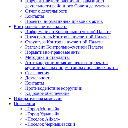
Порядок предоставления информации о
деятельности районного Совета депутатов
Отчет о деятельности
Контакты
Проекты нормативных правовых актов
Контрольно-счетная палата
Информация о Контрольно-счетной Палате
Председатель Контрольно-счетной Палаты
Структура Контрольно-счетной Палаты
Регламент Контрольно-счетной Палаты
Нормативно-правовые акты
Методика и стандарты
Антикоррупционная экспертиза проектов
муниципальных нормативных правовых актов
Соглашения
Деятельность
Контакты
Противодействие коррупции
Кадровое обеспечение
Избирательная комиссия
Поселения
«Город Мирный»
«Город Удачный»
«Поселок Айхал»
«Поселок Чернышевский»