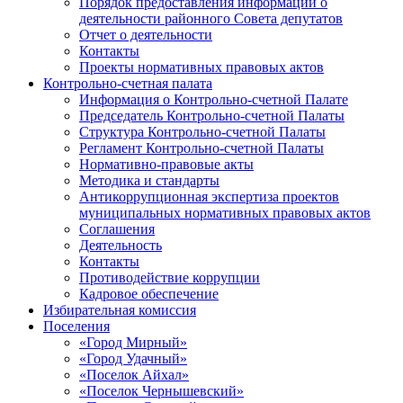
Порядок предоставления информации о
деятельности районного Совета депутатов
Отчет о деятельности
Контакты
Проекты нормативных правовых актов
Контрольно-счетная палата
Информация о Контрольно-счетной Палате
Председатель Контрольно-счетной Палаты
Структура Контрольно-счетной Палаты
Регламент Контрольно-счетной Палаты
Нормативно-правовые акты
Методика и стандарты
Антикоррупционная экспертиза проектов
муниципальных нормативных правовых актов
Соглашения
Деятельность
Контакты
Противодействие коррупции
Кадровое обеспечение
Избирательная комиссия
Поселения
«Город Мирный»
«Город Удачный»
«Поселок Айхал»
«Поселок Чернышевский»