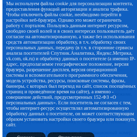
Мы используем файлы cookie для персонализации контента,
Важная информация
предоставления функций авторизации и анализа трафика.
Чтобы отключить файлы cookie, необходимо перейти в
настройки веб-браузера. Однако это может ограничить
работу с порталом. Пользуясь данным интернет ресурсом,
свободно своей волей и в своих интересах пользователь даёт
согласие на автоматизированную, а также без использования
средств автоматизации обработку, в т.ч. обработку своих
персональных данных, передачу (в т.ч. в сторонние сервисы
анализа посетителей Спутник.Аналитика, Яндекс.Метрика,
vk.com, ok.ru) и обработку данных о посетителе (а именно IP-
адрес, предполагаемое географическое положение, версия
браузера, разрешение дисплея, версия операционной
системы и вспомогательного программного обеспечения,
модель устройства, ресурсы, поисковые системы, фразы,
баннеры, с которых был переход на сайт, список посещённых
Прогноз погоды, статистическая информация курсов валют и
страниц и проведённое время на сайте), а именно -
данные по коронавирусу, обновляются в постоянном режиме,
совершение действий, предусмотренных 152-ФЗ «О
7 дней в неделю.
персональных данных». Если посетитель не согласен с тем,
© 2012-2020 Наименование СМИ: алмазный-край.рф.
чтобы интернет-ресурс осуществлял автоматизированную
Учредитель Администрация муниципального образования
обработку данных о посетителе, он может соответствующим
"Мирнинский район" РС (Я)
образом установить настройки своего браузера или покинуть
678170, Республика Саха (Якутия), г. Мирный, ул. Ленина,
сайт.
д.19.
Зарегистрировано в Роскомнадзоре. Регистрационный номер: