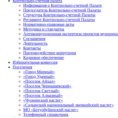
Контрольно-счетная палата
Информация о Контрольно-счетной Палате
Председатель Контрольно-счетной Палаты
Структура Контрольно-счетной Палаты
Регламент Контрольно-счетной Палаты
Нормативно-правовые акты
Методика и стандарты
Антикоррупционная экспертиза проектов муницип
Соглашения
Деятельность
Контакты
Противодействие коррупции
Кадровое обеспечение
Избирательная комиссия
Поселения
«Город Мирный»
«Город Удачный»
«Поселок Айхал»
«Поселок Чернышевский»
«Поселок Светлый»
«Поселок Алмазный»
«Чуонинский наслег»
«Садынский национальный эвенкийский наслег»
МО «Ботуобуйинский наслег»
Телефонный справочник