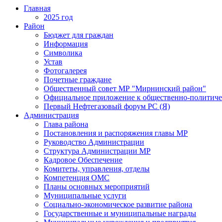
Главная
2025 год
Район
Бюджет для граждан
Информация
Символика
Устав
Фотогалерея
Почетные граждане
Общественный совет МР "Мирнинский район"
Официальное приложение к общественно-политиче
Первый Нефтегазовый форум РС (Я)
Администрация
Глава района
Постановления и распоряжения главы МР
Руководство Администрации
Структура Администрации МР
Кадровое Обеспечение
Комитеты, управления, отделы
Компетенция ОМС
Планы основных мероприятий
Муниципальные услуги
Социально-экономическое развитие района
Государственные и муниципальные награды