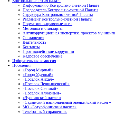
Контрольно-счетная палата
Информация о Контрольно-счетной Палате
Председатель Контрольно-счетной Палаты
Структура Контрольно-счетной Палаты
Регламент Контрольно-счетной Палаты
Нормативно-правовые акты
Методика и стандарты
Антикоррупционная экспертиза проектов муницип
Соглашения
Деятельность
Контакты
Противодействие коррупции
Кадровое обеспечение
Избирательная комиссия
Поселения
«Город Мирный»
«Город Удачный»
«Поселок Айхал»
«Поселок Чернышевский»
«Поселок Светлый»
«Поселок Алмазный»
«Чуонинский наслег»
«Садынский национальный эвенкийский наслег»
МО «Ботуобуйинский наслег»
Телефонный справочник