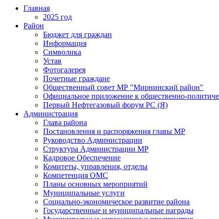
Главная
2025 год
Район
Бюджет для граждан
Информация
Символика
Устав
Фотогалерея
Почетные граждане
Общественный совет МР "Мирнинский район"
Официальное приложение к общественно-политиче
Первый Нефтегазовый форум РС (Я)
Администрация
Глава района
Постановления и распоряжения главы МР
Руководство Администрации
Структура Администрации МР
Кадровое Обеспечение
Комитеты, управления, отделы
Компетенция ОМС
Планы основных мероприятий
Муниципальные услуги
Социально-экономическое развитие района
Государственные и муниципальные награды