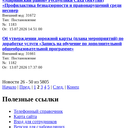
«Мирнинский район» Республики Саха (Якутия)
«Профилактика безнадзорности и правонарушений среди
несовер
Внешний код: 31672
Тип: Постановление
№: 1183
От: 15.07.2026 14:51:00
Об утверждении дорожной карты (плана мероприятий) по
доработке услуги «Запись на обучение по дополнительной
общеобразовательной программе»
Внешний код: 31661
Тип: Постановление
№: 1182
От: 13.07.2026 17:37:00
Новости 26 - 50 из 5805
Начало
|
Пред.
|
1
2
3
4
5
|
След.
|
Конец
Полезные ссылки
Телефонный справочник
Карта сайта
Вход для сотрудников
Версия для слабовидящих