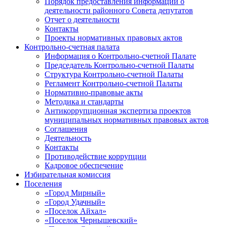
Порядок предоставления информации о
деятельности районного Совета депутатов
Отчет о деятельности
Контакты
Проекты нормативных правовых актов
Контрольно-счетная палата
Информация о Контрольно-счетной Палате
Председатель Контрольно-счетной Палаты
Структура Контрольно-счетной Палаты
Регламент Контрольно-счетной Палаты
Нормативно-правовые акты
Методика и стандарты
Антикоррупционная экспертиза проектов
муниципальных нормативных правовых актов
Соглашения
Деятельность
Контакты
Противодействие коррупции
Кадровое обеспечение
Избирательная комиссия
Поселения
«Город Мирный»
«Город Удачный»
«Поселок Айхал»
«Поселок Чернышевский»