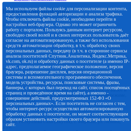
Мы используем файлы cookie для персонализации контента,
Важная информация
предоставления функций авторизации и анализа трафика.
Чтобы отключить файлы cookie, необходимо перейти в
настройки веб-браузера. Однако это может ограничить
работу с порталом. Пользуясь данным интернет ресурсом,
свободно своей волей и в своих интересах пользователь даёт
согласие на автоматизированную, а также без использования
средств автоматизации обработку, в т.ч. обработку своих
персональных данных, передачу (в т.ч. в сторонние сервисы
анализа посетителей Спутник.Аналитика, Яндекс.Метрика,
vk.com, ok.ru) и обработку данных о посетителе (а именно IP-
адрес, предполагаемое географическое положение, версия
браузера, разрешение дисплея, версия операционной
системы и вспомогательного программного обеспечения,
модель устройства, ресурсы, поисковые системы, фразы,
баннеры, с которых был переход на сайт, список посещённых
Прогноз погоды, статистическая информация курсов валют и
страниц и проведённое время на сайте), а именно -
данные по коронавирусу, обновляются в постоянном режиме,
совершение действий, предусмотренных 152-ФЗ «О
7 дней в неделю.
персональных данных». Если посетитель не согласен с тем,
© 2012-2020 Наименование СМИ: алмазный-край.рф.
чтобы интернет-ресурс осуществлял автоматизированную
Учредитель Администрация муниципального образования
обработку данных о посетителе, он может соответствующим
"Мирнинский район" РС (Я)
образом установить настройки своего браузера или покинуть
678170, Республика Саха (Якутия), г. Мирный, ул. Ленина,
сайт.
д.19.